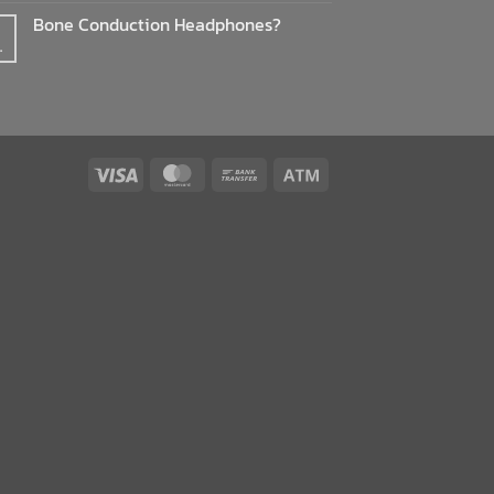
การ
ความ
เคลม
Bone Conduction Headphones?
เห็น
สินค้า
บน
Apple
.
ไม่มี
กิจกรรม
ความ
ร่วม
เห็น
ลุ้น
บน
ชิง
Bone
ของ
Conduction
รางวัล
Headphones?
จาก
Garmin
Khonkaen
Visa
MasterCard
Bank
Atm
Transfer