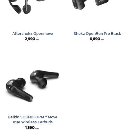
Aftershokz Openmove
Shokz OpenRun Pro Black
2,990
6,690
Belkin SOUNDFORM™ Move
True Wireless Earbuds
1,390