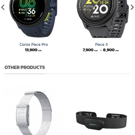
Coros Pace Pro
Pace 3
Price
13,900
7,900
–
8,900
range:
7,900 ฿
through
8,900 ฿
OTHER PRODUCTS