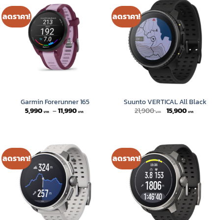
ลดราคา!
ลดราคา!
Garmin Forerunner 165
Suunto VERTICAL All Black
Price
Original
Current
5,990
–
11,990
21,900
15,900
range:
price
price
5,990 ฿
was:
is:
through
21,900 ฿.
15,900 ฿
11,990 ฿
ลดราคา!
ลดราคา!