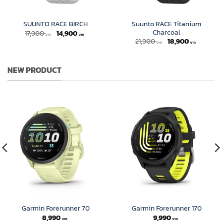
Suunto RACE Titanium
SUUNTO RACE BIRCH
Charcoal
Original
Current
17,900
14,900
price
price
Original
Current
21,900
18,900
was:
is:
price
price
17,900 ฿.
14,900 ฿.
was:
is:
21,900 ฿.
18,900 ฿
NEW PRODUCT
Garmin Forerunner 70
Garmin Forerunner 170
8,990
9,990