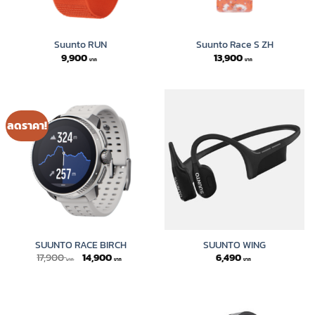
Suunto RUN
Suunto Race S ZH
9,900
13,900
ลดราคา!
SUUNTO RACE BIRCH
SUUNTO WING
Original
Current
17,900
14,900
6,490
price
price
was:
is:
17,900 ฿.
14,900 ฿.