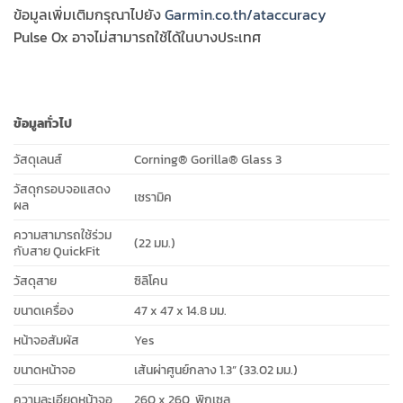
ข้อมูลเพิ่มเติมกรุณาไปยัง
Garmin.co.th/ataccuracy
Pulse Ox อาจไม่สามารถใช้ได้ในบางประเทศ
ข้อมูลทั่วไป
วัสดุเลนส์
Corning® Gorilla® Glass 3
วัสดุกรอบจอแสดง
เซรามิค
ผล
ความสามารถใช้ร่วม
(22 มม.)
กับสาย QuickFit
วัสดุสาย
ซิลิโคน
ขนาดเครื่อง
47 x 47 x 14.8 มม.
หน้าจอสัมผัส
Yes
ขนาดหน้าจอ
เส้นผ่าศูนย์กลาง 1.3” (33.02 มม.)
ความละเอียดหน้าจอ
260 x 260 พิกเซล