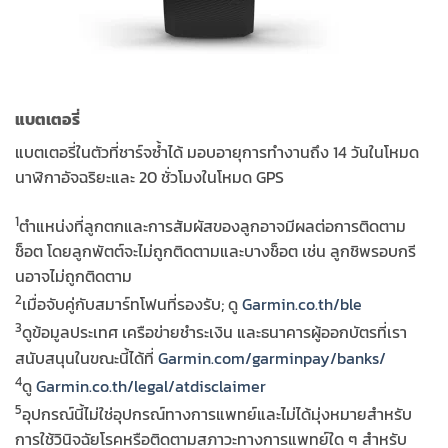
แบตเตอรี่
แบตเตอรี่ในตัวที่ชาร์จซ้ำได้ มอบอายุการทำงานถึง 14 วันในโหมด
นาฬิกาอัจฉริยะและ 20 ชั่วโมงในโหมด GPS
1
ตำแหน่งที่ลูกตกและการสัมผัสของลูกอาจมีผลต่อการติดตาม
ช็อต โดยลูกพัตต์จะไม่ถูกติดตามและบางช็อต เช่น ลูกชิพรอบกรี
นอาจไม่ถูกติดตาม
2
เมื่อจับคู่กับสมาร์ทโฟนที่รองรับ; ดู
Garmin.co.th/ble
3
ดูข้อมูลประเทศ เครือข่ายชำระเงิน และธนาคารผู้ออกบัตรที่เรา
สนับสนุนในขณะนี้ได้ที่
Garmin.com/garminpay/banks/
4
ดู
Garmin.co.th/legal/atdisclaimer
5
อุปกรณ์นี้ไม่ใช่อุปกรณ์ทางการแพทย์และไม่ได้มุ่งหมายสำหรับ
การใช้วินิจฉัยโรคหรือติดตามสภาวะทางการแพทย์ใด ๆ สำหรับ