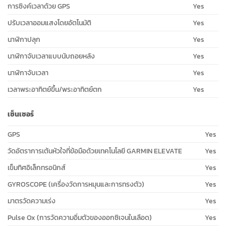
การซิงค์เวลาด้วย GPS
Yes
ปรับเวลาออมแสงโดยอัตโนมัติ
Yes
นาฬิกาปลุก
Yes
นาฬิกาจับเวลาแบบนับถอยหลัง
Yes
นาฬิกาจับเวลา
Yes
เวลาพระอาทิตย์ขึ้น/พระอาทิตย์ตก
Yes
เซ็นเซอร์
GPS
Yes
วัดอัตราการเต้นหัวใจที่ข้อมือด้วยเทคโนโลยี GARMIN ELEVATE
Yes
เข็มทิศอิเล็กทรอนิกส์
Yes
GYROSCOPE (เครื่องวัดการหมุนและการทรงตัว)
Yes
มาตรวัดความเร่ง
Yes
Pulse Ox (การวัดความอิ่มตัวของออกซิเจนในเลือด)
Yes