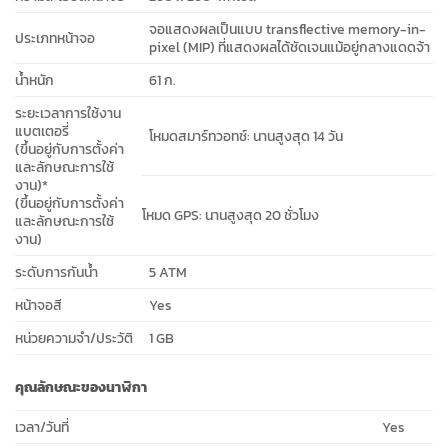
จอแสดงผลเป็นแบบ transflective memory-in-
ประเภทหน้าจอ
pixel (MIP) ที่แสดงผลได้ชัดเจนแม้อยู่กลางแดดจ้า
น้ำหนัก
61 ก.
ระยะเวลาการใช้งาน
แบตเตอรี่
โหมดสมาร์ทวอทช์: นานสูงสุด 14 วัน
(ขึ้นอยู่กับการตั้งค่า
และลักษณะการใช้
งาน)*
(ขึ้นอยู่กับการตั้งค่า
โหมด GPS: นานสูงสุด 20 ชั่วโมง
และลักษณะการใช้
งาน)
ระดับการกันน้ำ
5 ATM
หน้าจอสี
Yes
หน่วยความจำ/ประวัติ
1 GB
คุณลักษณะของนาฬิกา
เวลา/วันที่
Yes