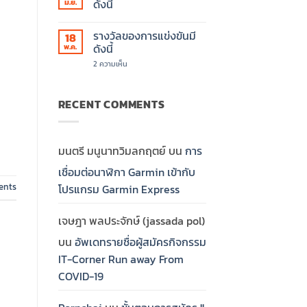
ของ
บน
ดังนี้
มิ.ย.
รางวัล
Bone
จาก
Conduction
ไม่มี
Garmin
Headphones?
ความ
รางวัลของการแข่งขันมี
18
Khonkaen
เห็น
บน
ดังนี้
พ.ค.
กติกา
ของ
บน
2 ความเห็น
การ
รางวัล
แข่งขัน
ของ
มี
การ
ดังนี้
แข่งขัน
RECENT COMMENTS
มี
ดังนี้
มนตรี มนูนาทวิมลกฤตย์
บน
การ
เชื่อมต่อนาฬิกา Garmin เข้ากับ
nts
โปรแกรม Garmin Express
เจษฎา พลประจักษ์ (jassada pol)
บน
อัพเดทรายชื่อผู้สมัครกิจกรรม
IT-Corner Run away From
COVID-19