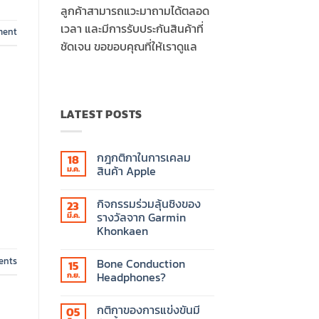
ลูกค้าสามารถแวะมาถามได้ตลอด
เวลา และมีการรับประกันสินค้าที่
ment
ชัดเจน ขอขอบคุณที่ให้เราดูแล
LATEST POSTS
กฎกติกาในการเคลม
18
สินค้า Apple
ม.ค.
ไม่มี
ความ
กิจกรรมร่วมลุ้นชิงของ
23
เห็น
บน
รางวัลจาก Garmin
มี.ค.
กฎ
Khonkaen
กติกา
ใน
ไม่มี
การ
ความ
เคลม
nts
Bone Conduction
15
เห็น
สินค้า
บน
Headphones?
ก.ย.
Apple
กิจกรรม
ร่วม
ไม่มี
ลุ้น
ความ
กติกาของการแข่งขันมี
05
ชิง
เห็น