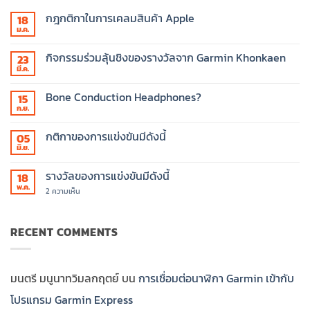
กฎกติกาในการเคลมสินค้า Apple
18
ม.ค.
ไม่มี
ความ
เห็น
กิจกรรมร่วมลุ้นชิงของรางวัลจาก Garmin Khonkaen
23
บน
กฎ
มี.ค.
ไม่มี
กติกา
ความ
ใน
เห็น
Bone Conduction Headphones?
การ
15
บน
เคลม
กิจกรรม
ก.ย.
ไม่มี
สินค้า
ร่วม
ความ
Apple
ลุ้น
เห็น
กติกาของการแข่งขันมีดังนี้
ชิง
05
บน
ของ
Bone
มิ.ย.
ไม่มี
รางวัล
Conduction
ความ
จาก
Headphones?
เห็น
Garmin
รางวัลของการแข่งขันมีดังนี้
18
บน
Khonkaen
กติกา
พ.ค.
บน
2 ความเห็น
ของ
รางวัล
การ
ของ
แข่งขัน
การ
มี
แข่งขัน
RECENT COMMENTS
ดังนี้
มี
ดังนี้
มนตรี มนูนาทวิมลกฤตย์
บน
การเชื่อมต่อนาฬิกา Garmin เข้ากับ
โปรแกรม Garmin Express