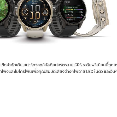
ีดจำกัดเดิม สมาร์ทวอทช์มัลติสปอร์ตระบบ GPS ระดับพรีเมียมนี้ถูกสร้
 ลำโพงและไมโครโฟนเพื่อคุณสมบัติเสียงต่างๆไฟฉาย LED ในตัว และอื่