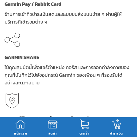
Garmin Pay / Rabbit Card
ข้ามการเข้าคิวชำระเงินสดและระบบขนส่งแบบง่าย ๆ ผ่านผู้ให้
บริการที่เข้าร่วมต่าง ๆ
GARMIN SHARE
ใช้คุณสมบัตินี้เพื่อแชร์ตำแหน่ง คอร์ส และการออกกำลังกายของ
คุณที่บันทึกไว้ไปยังอุปกรณ์ Garmin ของเพื่อน ๆ ที่รองรับได้
อย่างสะดวกสบาย
คุณสมบัติความปลอดภัยและการติดตามต่าง ๆ
หากคุณรู้สึกไม่ปลอดภัยหรือหากนาฬิกาของคุณตรวจจับว่ามี
หน้าแรก
สินค้า
ตะกร้า
ชำระเงิน
เหตุการณ์เกิดขึ้น นาฬิกาของคุณจะส่งข้อความพร้อมตำแหน่ง