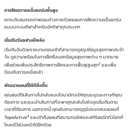
การฝึกความแข็งแกร่งขั้นสูง
ยกระดับสมรรถภาพของร่างกายด้วยแผนการฝึกความแข็งแกร่ง
แบบเจาะจงกีฬาสำหรับนักกีฬาทุกประเภท
เริ่มต้นวันอย่างมีพลัง
เริ่มต้นวันด้วยรายงานตอนเช้าที่สามารถดูสรุปข้อมูลสุขภาพประจำ
วัน ดูความพร้อมในการฝึกซึ่งบอกข้อมูลสุขภาพต่าง ๆ มากมาย
2
เพื่อช่วยเพิ่มประสิทธิภาพการฝึกและการฟื้นฟูสูงสุด
และเพื่อ
ป้องกันการเหนื่อยล้า
พัฒนาแผนที่ให้ดียิ่งขึ้น
คุณสมบัติเส้นทางไปกลับแบบไดนามิกจะให้คุณระบุระยะทางที่คุณ
ต้องการ และแนะนำเส้นทางที่จะพาคุณกลับไปยังจุดเริ่มต้นตาม
เวลาที่ต้องการ นอกจากนี้ คุณยังสามารถดูภูมิประเทศบนแผนที่
4
TopoActive
และเข้าถึงแผนที่สนามกอล์ฟและสกีรีสอร์ททั่วโลกที่
โหลดไว้ล่วงหน้าได้อีกด้วย