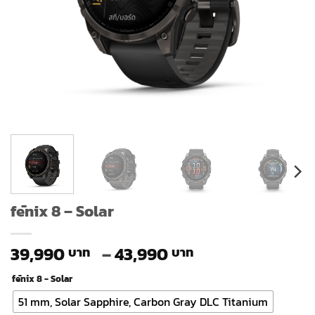
fēnix 8 – Solar
Price
39,990
–
43,990
range:
fēnix 8 - Solar
39,990 ฿
through
51 mm, Solar Sapphire, Carbon Gray DLC Titanium