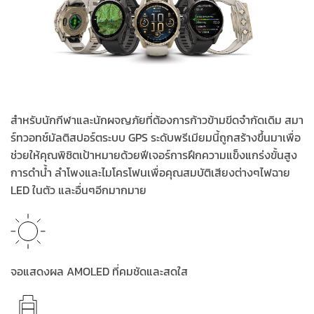
สำหรับนักกีฬาและนักผจญภัยที่ต้องการก้าวข้ามขีดจำกัดเดิม สมา
ร์ทวอทช์มัลติสปอร์ตระบบ GPS ระดับพรีเมียมนี้ถูกสร้างขึ้นมาเพื่อ
ช่วยให้คุณพิชิตเป้าหมายด้วยฟีเจอร์การฝึกความแข็งแกร่งขั้นสูง
การดำน้ำ ลำโพงและไมโครโฟนเพื่อคุณสมบัติเสียงต่างๆไฟฉาย
LED ในตัว และอื่นๆอีกมากมาย
จอแสดงผล AMOLED ที่คมชัดและสดใส