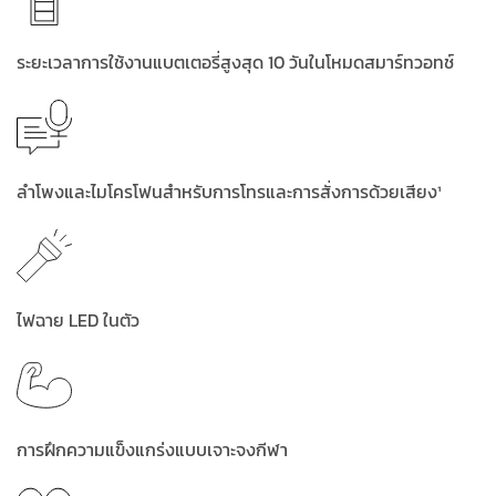
ระยะเวลาการใช้งานแบตเตอรี่สูงสุด 10 วันในโหมดสมาร์ทวอทช์
ลำโพงและไมโครโฟนสำหรับการโทรและการสั่งการด้วยเสียง¹
ไฟฉาย LED ในตัว
การฝึกความแข็งแกร่งแบบเจาะจงกีฬา