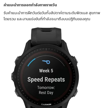
คำแนะนำการออกกำลังกายรายวัน
รับคำแนะนำการฝึกวันต่อวันทั้งสัปดาห์ตามระดับฟิตเนส สุขภาพ
โดยรวม และงานแข่งขันที่กำลังจะมาถึงบนปฏิทินของคุณ