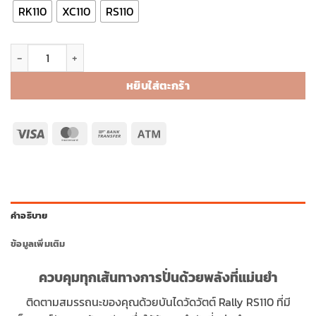
RK110
XC110
RS110
จำนวน Rally 110 ชิ้น
หยิบใส่ตะกร้า
Visa
MasterCard
Bank
Atm
Transfer
คำอธิบาย
ข้อมูลเพิ่มเติม
ควบคุมทุกเส้นทางการปั่นด้วยพลังที่แม่นยำ
ติดตามสมรรถนะของคุณด้วยบันไดวัดวัตต์ Rally RS110 ที่มี