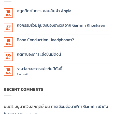
กฎกติกาในการเคลมสินค้า Apple
18
ม.ค.
ไม่มี
ความ
เห็น
กิจกรรมร่วมลุ้นชิงของรางวัลจาก Garmin Khonkaen
23
บน
กฎ
มี.ค.
ไม่มี
กติกา
ความ
ใน
เห็น
Bone Conduction Headphones?
การ
15
บน
เคลม
กิจกรรม
ก.ย.
ไม่มี
สินค้า
ร่วม
ความ
Apple
ลุ้น
เห็น
กติกาของการแข่งขันมีดังนี้
ชิง
05
บน
ของ
Bone
มิ.ย.
ไม่มี
รางวัล
Conduction
ความ
จาก
Headphones?
เห็น
Garmin
รางวัลของการแข่งขันมีดังนี้
18
บน
Khonkaen
กติกา
พ.ค.
บน
2 ความเห็น
ของ
รางวัล
การ
ของ
แข่งขัน
การ
มี
แข่งขัน
RECENT COMMENTS
ดังนี้
มี
ดังนี้
มนตรี มนูนาทวิมลกฤตย์
บน
การเชื่อมต่อนาฬิกา Garmin เข้ากับ