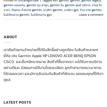
Posted in
Uncategorized
|
Tagged
esri garmin
,
garmin
,
garmin legacy
,
garmin ขอนแก่น
,
garmin รุ่น ล่าสุด
,
garmin วิ่ง
,
garmin ศูนย์ บริการ
,
vivo hr
ราคา
,
ตัวแทน จำหน่าย garmin
,
นาฬิกา garmin
,
นาฬิกา gps
,
ร้าน ขาย garmin
,
ไมล์จักรยาน garmin
,
ไมล์จักรยาน gps
Leave a comment
ABOUT
เราคือตัวแทนจำหน่ายที่ได้รับสิทธิ์อย่างถูกต้อง ในสินค้าหลายๆ
ยี่ห้อ เช่น Garmin Apple HP LENOVO ACER BENQ EPSON
CISCO และอื่นๆอีกมากมาย สินค้าที่ซื้อจากเรา จะได้รับการบริการ
อย่างดีและ มีสอนการใช้งานโดยละเอียด ลูกค้าสามารถแวะมาถาม
ได้ตลอดเวลา และมีการรับประกันสินค้าที่ชัดเจน ขอขอบคุณที่ให้เรา
ดูแล
LATEST POSTS