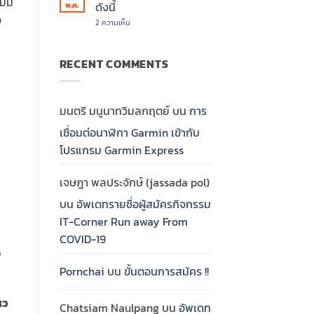
่มี
บน
ดังนี้
พ.ค.
กติกา
อ
ของ
บน
2 ความเห็น
การ
รางวัล
แข่งขัน
ของ
มี
การ
ดังนี้
แข่งขัน
RECENT COMMENTS
มี
ดังนี้
มนตรี มนูนาทวิมลกฤตย์
บน
การ
เชื่อมต่อนาฬิกา Garmin เข้ากับ
โปรแกรม Garmin Express
เจษฎา พลประจักษ์ (jassada pol)
บน
อัพเดทรายชื่อผู้สมัครกิจกรรม
IT-Corner Run away From
COVID-19
ง
Pornchai
บน
ขั้นตอนการสมัคร !!
หว
Chatsiam Naulpang
บน
อัพเดท