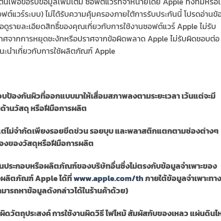
ื่อขอรับข้อมูลเพิ่มเติม ซอฟต์แวร์ที่จำหน่ายโดย Apple ทั้งที่มีหรือไม
อฟต์แวร์ระบบ) ไม่ได้รับความคุ้มครองภายใต้การรับประกันนี้ โปรดอ่านข้
่อดูรายละเอียดสิทธิ์ของคุณเกี่ยวกับการใช้งานซอฟต์แวร์ Apple ไม่รับ
าศจากการหยุดชะงักหรือปราศจากข้อผิดพลาด Apple ไม่รับผิดชอบต่อ
แนะนำเกี่ยวกับการใช้ผลิตภัณฑ์ Apple
คลือบป้องกันผิวที่ออกแบบมาให้เสื่อมสภาพลงตามระยะเวลา เว้นแต่จะมี
้านวัสดุ หรือฝีมือการผลิต
แต่ไม่จำกัดเพียงรอยขีดข่วน รอยบุบ และพลาสติกแตกตามช่องต่างๆ
งของวัสดุหรือฝีมือการผลิต
่วนประกอบหรือผลิตภัณฑ์ของบริษัทอื่นซึ่งไม่ตรงกับข้อมูลจำเพาะของ
ลิตภัณฑ์ Apple ได้ที่
www.apple.com/th
ภายใต้ข้อมูลจำเพาะทา
ารถหาข้อมูลดังกล่าวได้ในร้านค้าด้วย)
นผิดวัตถุประสงค์ การใช้งานผิดวิธี ไฟไหม้ สัมผัสกับของเหลว แผ่นดินไ