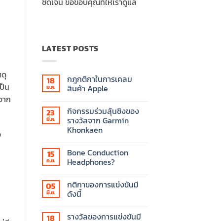
ชัดเจน ขอขอบคุณที่ให้เราดูแล
LATEST POSTS
ดุ
กฎกติกาในการเคลม
18
ป็น
สินค้า Apple
ม.ค.
้จาก
ไม่มี
ความ
กิจกรรมร่วมลุ้นชิงของ
23
เห็น
บน
รางวัลจาก Garmin
มี.ค.
กฎ
Khonkaen
กติกา
อ
ใน
ไม่มี
การ
ความ
เคลม
Bone Conduction
15
เห็น
สินค้า
บน
Headphones?
ก.ย.
Apple
กิจกรรม
ร่วม
ไม่มี
ลุ้น
ความ
กติกาของการแข่งขันมี
05
ชิง
เห็น
ของ
บน
ดังนี้
มิ.ย.
รางวัล
Bone
จาก
Conduction
ไม่มี
Garmin
Headphones?
ความ
รางวัลของการแข่งขันมี
18
Khonkaen
เห็น