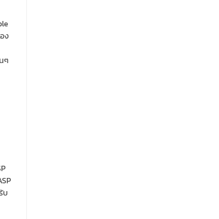
ple
ของ
่นๆ
SP
AASP
รับ