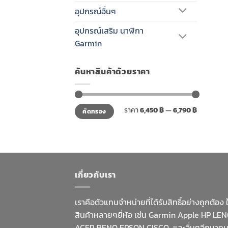
อุปกรณ์อื่นๆ
อุปกรณ์เสริม นาฬิกา
Garmin
ค้นหาสินค้าด้วยราคา
ราคา
ราคา
ราคา
6,450 ฿
—
6,790 ฿
คัดกรอง
ต่ำ
สูงสุด
สุด
เกี่ยวกับเรา
เราคือตัวแทนจำหน่ายที่ได้รับสิทธิ์อย่างถูกต้อง 
สินค้าหลายๆยี่ห้อ เช่น Garmin Apple HP LE
ACER BENQ EPSON CISCO และอื่นๆอีกมาก