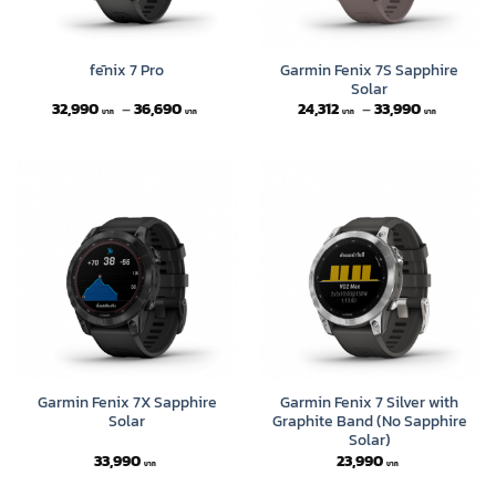
Garmin Fenix 7S Sapphire
fēnix 7 Pro
Solar
Price
Price
32,990
–
36,690
24,312
–
33,990
range:
range:
32,990 ฿
24,312 ฿
through
through
36,690 ฿
33,990 
Garmin Fenix 7X Sapphire
Garmin Fenix 7 Silver with
Solar
Graphite Band (No Sapphire
Solar)
33,990
23,990