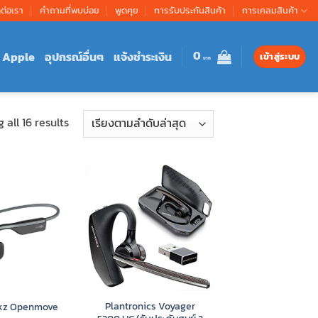
ดต่อเรา
คำถามที่พบบ่อย
พูดคุย
การรับประกันสินค้า
การเคลมสินค้า
0
Apple
อุปกรณ์อื่นๆ
แจ้งชำระเงิน
เข้าสู่ระบบ
Sorted
 all 16 results
by
latest
Plantronics Voyager
kz Openmove