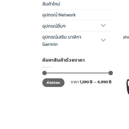
สินค้าใหม่
อุปกรณ์ Network
อุปกรณ์อื่นๆ
อุปกรณ์เสริม นาฬิกา
pl
Garmin
ค้นหาสินค้าด้วยราคา
ราคา
ราคา
ราคา
1,290 ฿
—
6,990 ฿
คัดกรอง
ต่ำ
สูงสุด
สุด