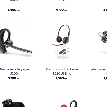
Black
3150
6,690
4,190
2,
Plantronics Voyager
Plantronics Blackwire
plantronic
5200
3220,USB-A
3,290
2,390
1,