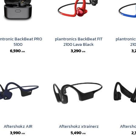
antronic BackBeat PRO
plantronics BackBeat FIT
plantronic
5100
2100 Lava Black
21
6,590
3,290
3,
Aftershokz AIR
Aftershokz xtrainerz
Aftersh
3,990
5,490
2,