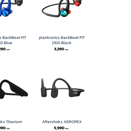
s BackBeat FIT
plantronics BackBeat FIT
00 Blue
2100 Black
290
3,290
okz Titanium
Aftershokz AEROPEX
390
5,990