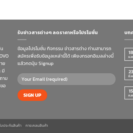
รับข่าวสารต่างๆ ลดราคาหรือโปรโมชั่น
บทค
ใน
ข้อมูลโปรโมชั่น กิจกรรม ข่าวสารต่าง ท่านสามารถ
1
NOVO
สมัครเพื่อรับข้อมูลเหล่านี้ได้ เพียงกรอกอีเมลล่างนี้
ม.ค
มาย
แล้วกดปุ่ม Signup
 มี
2
มี.ค
าถาม
 ขอ
15
ก.ย
ับประกันสินค้า
การเคลมสินค้า