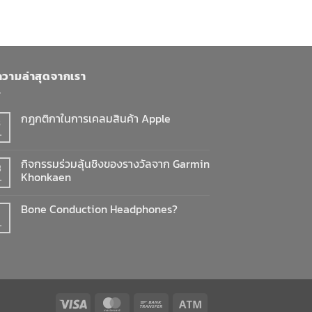
วามล่าสุดจากเรา
กฎกติกาในการเคลมสินค้า Apple
8
.
ไม่มี
ความ
เห็น
บน
กิจกรรมร่วมลุ้นชิงของรางวัลจาก Garmin
3
กฎ
Khonkaen
กติกา
.
ใน
ไม่มี
การ
ความ
เคลม
Bone Conduction Headphones?
เห็น
สินค้า
บน
Apple
.
ไม่มี
กิจกรรม
ความ
ร่วม
เห็น
ลุ้น
บน
ชิง
Bone
ของ
Conduction
รางวัล
Headphones?
จาก
Garmin
Khonkaen
Visa
MasterCard
Bank
Atm