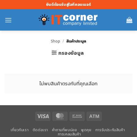
ข้าม
ยินดีต้อนรับสู่ไอทีคอนเนอร์
ไป
ยัง
เนื้อหา
Shop
/
สินค้าประมูล
กรองข้อมูล
ไม่พบสินค้าตรงกับที่คุณเลือก
Visa
MasterCard
Bank
Atm
Transfer
เกี่ยวกับเรา
ติดต่อเรา
คำถามที่พบบ่อย
พูดคุย
การรับประกันสินค้า
การเคลมสินค้า