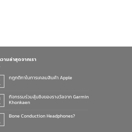
วามล่าสุดจากเรา
กฎกติกาในการเคลมสินค้า Apple
8
.
ไม่มี
ความ
เห็น
บน
กิจกรรมร่วมลุ้นชิงของรางวัลจาก Garmin
3
กฎ
Khonkaen
กติกา
.
ใน
ไม่มี
การ
ความ
เคลม
Bone Conduction Headphones?
เห็น
สินค้า
บน
Apple
.
ไม่มี
กิจกรรม
ความ
ร่วม
เห็น
ลุ้น