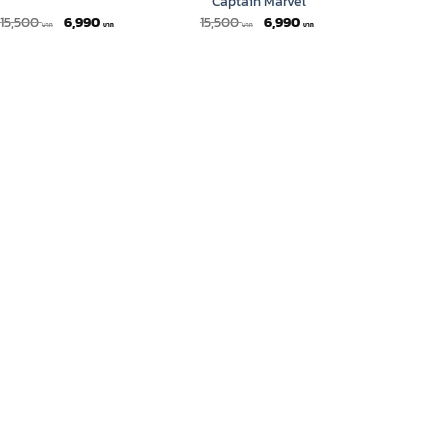
Captain Marvel
Original
Current
Original
Current
15,500
6,990
15,500
6,990
price
price
price
price
was:
is:
was:
is:
15,500 ฿.
6,990 ฿.
15,500 ฿.
6,990 ฿.