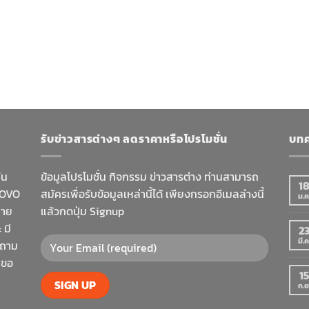
รับข่าวสารต่างๆ ลดราคาหรือโปรโมชั่น
บทค
ใน
ข้อมูลโปรโมชั่น กิจกรรม ข่าวสารต่าง ท่านสามารถ
1
NOVO
สมัครเพื่อรับข้อมูลเหล่านี้ได้ เพียงกรอกอีเมลล่างนี้
ม.ค
มาย
แล้วกดปุ่ม Signup
 มี
2
มี.ค
าถาม
 ขอ
15
ก.ย