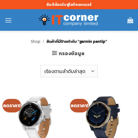
ข้าม
ยินดีต้อนรับสู่ไอทีคอนเนอร์
ไป
ยัง
เนื้อหา
Shop
/
สินค้าที่มีป้ายกำกับ “garmin pantip”
กรองข้อมูล
ลดราคา!
ลดราคา!