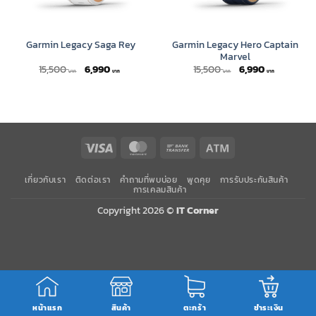
Garmin Legacy Hero Captain
Garmin Legacy Saga Rey
Marvel
Original
Current
Original
Current
15,500
6,990
15,500
6,990
price
price
price
price
was:
is:
was:
is:
15,500 ฿.
6,990 ฿.
15,500 ฿.
6,990 ฿.
Visa
MasterCard
Bank
Atm
Transfer
เกี่ยวกับเรา
ติดต่อเรา
คำถามที่พบบ่อย
พูดคุย
การรับประกันสินค้า
การเคลมสินค้า
Copyright 2026 ©
IT Corner
หน้าแรก
สินค้า
ตะกร้า
ชำระเงิน