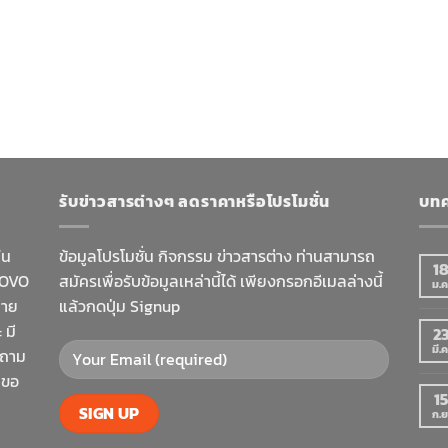
รับข่าวสารต่างๆ ลดราคาหรือโปรโมชั่น
บทค
ใน
ข้อมูลโปรโมชั่น กิจกรรม ข่าวสารต่าง ท่านสามารถ
1
NOVO
สมัครเพื่อรับข้อมูลเหล่านี้ได้ เพียงกรอกอีเมลล่างนี้
ม.ค
มาย
แล้วกดปุ่ม Signup
 มี
2
มี.ค
าถาม
 ขอ
15
ก.ย