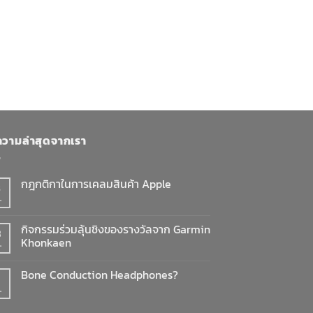
วามล่าสุดจากเรา
กฎกติกาในการเคลมสินค้า Apple
8
.
ไม่มี
ความ
เห็น
บน
กิจกรรมร่วมลุ้นชิงของรางวัลจาก Garmin
3
กฎ
Khonkaen
กติกา
.
ใน
ไม่มี
การ
ความ
เคลม
Bone Conduction Headphones?
เห็น
สินค้า
บน
Apple
.
ไม่มี
กิจกรรม
ความ
ร่วม
เห็น
ลุ้น