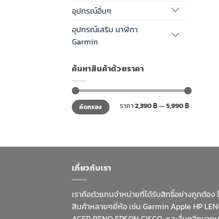
อุปกรณ์อื่นๆ
อุปกรณ์เสริม นาฬิกา
Garmin
ค้นหาสินค้าด้วยราคา
ราคา
ราคา
ราคา
2,390 ฿
—
5,990 ฿
คัดกรอง
ต่ำ
สูงสุด
สุด
เกี่ยวกับเรา
เราคือตัวแทนจำหน่ายที่ได้รับสิทธิ์อย่างถูกต้อง 
สินค้าหลายๆยี่ห้อ เช่น Garmin Apple HP LE
ACER BENQ EPSON CISCO และอื่นๆอีกมาก