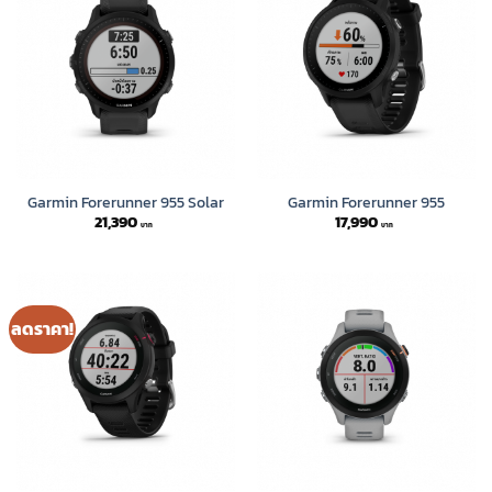
Garmin Forerunner 955 Solar
Garmin Forerunner 955
21,390
17,990
ลดราคา!