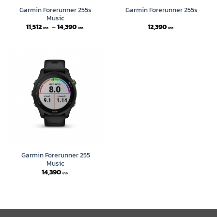
Garmin Forerunner 255s
Garmin Forerunner 255s
Music
Price
11,512
–
14,390
12,390
range:
11,512 ฿
through
14,390 ฿
Garmin Forerunner 255
Music
14,390