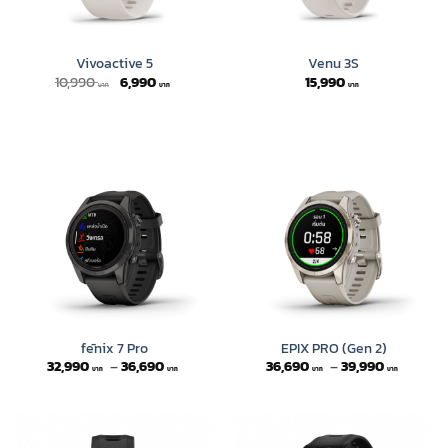
Vivoactive 5
Venu 3S
Original
Current
10,990
6,990
15,990
price
price
was:
is:
10,990 ฿.
6,990 ฿.
fēnix 7 Pro
EPIX PRO (Gen 2)
Price
Price
32,990
–
36,690
36,690
–
39,990
range:
range:
32,990 ฿
36,690
through
throug
36,690 ฿
39,990